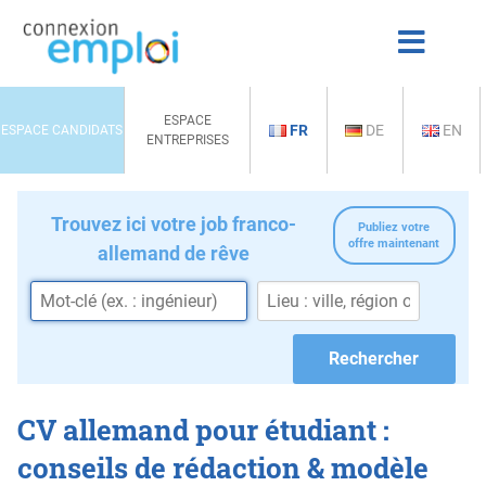
ESPACE
FR
DE
EN
ESPACE CANDIDATS
ENTREPRISES
Trouvez ici votre job franco-
Publiez votre
offre maintenant
allemand de rêve
CV allemand pour étudiant :
conseils de rédaction & modèle