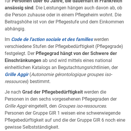
für
Personen über 60 Jahre, die dauerhaft in Frankreich
ansässig sind
. Die Leistungen hängen auch davon ab, ob
die Person zuhause oder in einem Pflegeheim wohnt. Die
Beitragshöhe ist von der Pflegestufe und dem Einkommen
abhängig.
Im
Code de l'action sociale et des familles
werden
verschiedene Stufen der Pflegebedürftigkeit (Pflegegrade)
festgelegt. Der
Pflegegrad hängt von der Schwere der
Einschränkungen
ab und wird mittels eines national
einheitlichen Katalogs an Begutachtungsrichtlinien, der
Grille Aggir
(
Autonomie gérontologique groupes iso-
ressources
) bestimmt.
Je nach
Grad der Pflegebedürftigkeit
werden die
Personen in den sechs vorgesehenen Pflegegraden der
Grille Aggir
eingeteilt, den
Groupes iso-ressources
.
Personen der Gruppe GIR 1 weisen eine schwerwiegende
Pflegebedürftigkeit auf und die der Gruppe GIR 6 noch eine
gewisse Selbstständigkeit.