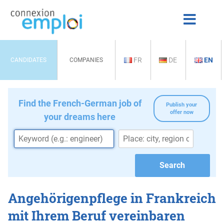
FR
DE
EN
CANDIDATES
COMPANIES
Find the French-German job of
Publish your
offer now
your dreams here
Angehörigenpflege in Frankreich
mit Ihrem Beruf vereinbaren