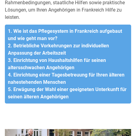
Rahmenbedingungen, staatliche Hilfen sowie praktische
Lösungen, um Ihren Angehörigen in Frankreich Hilfe zu
leisten.
1. Wie ist das Pflegesystem in Frankreich aufgebaut
und wie geht man vor?
2. Betriebliche Vorkehrungen zur individuellen
Anpassung der Arbeitszeit
3. Einrichtung von Haushaltshilfen für seinen
altersschwachen Angehörigen
4. Einrichtung einer Tagesbetreuung für Ihren älteren
nahestehenden Menschen
5. Erwägung der Wahl einer geeigneten Unterkunft für
seinen älteren Angehörigen