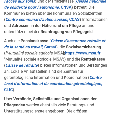
l'accès aux soins
) und der Pflegekasse (
Caisse nationale
de solidarité pour l’autonomie
, CNSA
) betreut. Die
Kommunen bieten über die kommunalen Sozialzentren
(
Centre communal d'action sociale
, CCAS
) Informationen
und
Adressen in der Nähe rund um Pflege
an und
unterstützen bei der
Beantragung von Pflegegeld
.
Auch die
Pensionskasse
(
Caisse d'assurance retraite et
de la santé au travail
, Carsat
), die
Sozialversicherung
(
[Mutualité sociale agricole
, MSA](
https://www.msa.fr
"Mutualité sociale agricole, MSA")) und die
Rentenkasse
(
Caisse de retraite
) bieten Informationen und Beratungen
an. Lokale Anlaufstellen sind die Zentren für
gerontologische Information und Koordination (
Centre
local d'information et de coordination gérontologique
,
CLIC
).
Über
Verbände, Selbsthilfe und Organisationen der
Pflegenden
werden ebenfalls viele Beratungs- und
Unterstützungsdienste angeboten. Die größten