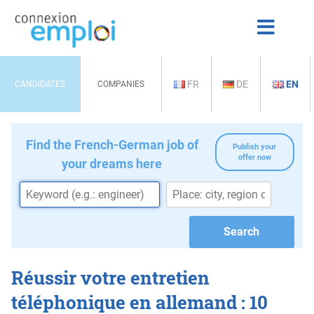
FR
DE
EN
CANDIDATES
COMPANIES
Find the French-German job of
Publish your
offer now
your dreams here
Réussir votre entretien
téléphonique en allemand : 10