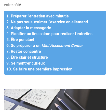
votre côté.
1. Préparer l'entretien avec minutie
2. Ne pas sous-estimer l'exercice en allemand
3. Adapter la messagerie
4. Planifier un lieu calme pour réaliser l'entretien
5. Être ponctuel
6. Se préparer à un
Mini Assesment Center
7. Rester concentré
8. Être clair et structuré
9. Se montrer curieux
10. Se faire une première impression