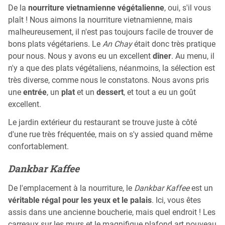
De la
nourriture vietnamienne végétalienne
, oui, s'il vous
plaît ! Nous aimons la nourriture vietnamienne, mais
malheureusement, il n'est pas toujours facile de trouver de
bons plats végétariens. Le
An Chay
était donc très pratique
pour nous. Nous y avons eu un excellent
dîner
. Au menu, il
n'y a que des plats végétaliens, néanmoins, la sélection est
très diverse, comme nous le constatons. Nous avons pris
une
entrée
, un
plat
et un
dessert
, et tout a eu un goût
excellent.
Le jardin extérieur du restaurant se trouve juste à côté
d'une rue très fréquentée, mais on s'y assied quand même
confortablement.
Dankbar Kaffee
De l'emplacement à la nourriture, le
Dankbar Kaffee
est un
véritable régal pour les yeux et le palais
. Ici, vous êtes
assis dans une ancienne boucherie, mais quel endroit ! Les
carreaux sur les murs et le magnifique plafond art nouveau