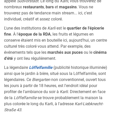
appelé
Südvorstadt
. Le long du
Karli
, vous trouverez de
nombreux
restaurants
,
bars
et
magasins
. Vous ne
trouverez pas de tendance main stream... ici, c'est
individuel, créatif et assez coloré.
L'une des institutions de
Karli
est le
quartier de l'épicerie
fine
. À l'
époque de la RDA
, les fruits et légumes en
conserve étaient mis en bouteille ici, aujourd'hui, un centre
culturel très coloré vous attend. Par exemple, des
événements tels que les
marchés aux puces
ou le
cinéma
d'été
y ont lieu régulièrement.
La légendaire
Löffelfamilie
(publicité historique illuminée)
ainsi que le jardin à bière, situé sous la Löffelfamilie, sont
légendaires. Ce
Biergarten
non conventionnel, ouvert tous
les jours à partir de 18 heures, est l'endroit idéal pour
profiter de l'ambiance du soir à
Karli
. Directement en face
de la
Löffelfamilie
se trouve probablement la maison la
plus colorée le long du Karli, à l'adresse
Karl-Liebknecht-
Straße 43
.