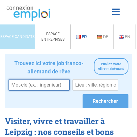
ESPACE
FR
DE
EN
ESPACE CANDIDATS
ENTREPRISES
Trouvez ici votre job franco-
Publiez votre
offre maintenant
allemand de rêve
Visiter, vivre et travailler à
Leipzig : nos conseils et bons