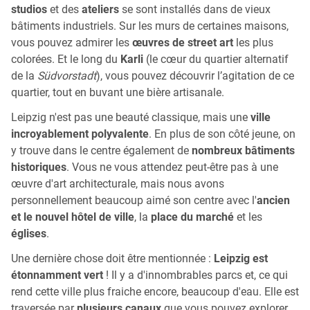
studios
et des
ateliers
se sont installés dans de vieux
bâtiments industriels. Sur les murs de certaines maisons,
vous pouvez admirer les
œuvres de street art
les plus
colorées. Et le long du
Karli
(le cœur du quartier alternatif
de la
Südvorstadt
), vous pouvez découvrir l’agitation de ce
quartier, tout en buvant une bière artisanale.
Leipzig n'est pas une beauté classique, mais une
ville
incroyablement polyvalente
. En plus de son côté jeune, on
y trouve dans le centre également de
nombreux bâtiments
historiques
. Vous ne vous attendez peut-être pas à une
œuvre d'art architecturale, mais nous avons
personnellement beaucoup aimé son centre avec l'
ancien
et le nouvel hôtel de ville
, la
place du marché
et les
églises
.
Une dernière chose doit être mentionnée :
Leipzig est
étonnamment vert
! Il y a d'innombrables parcs et, ce qui
rend cette ville plus fraiche encore, beaucoup d'eau. Elle est
traversée par
plusieurs canaux
que vous pouvez explorer