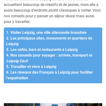
accueillant beaucoup de créatifs et de jeunes, mais elle a
aussi beaucoup d’endroits plutôt classiques à visiter. Voici
nos conseils pour y passer un séjour réussi mais aussi
pour y travailler.
1. Visiter Leipzig, une ville allemande branchée
2. Les principaux sites, monuments et quartiers de
Leipzig
3. Les cafés, bars et restaurants à Leipzig
4. Nos conseils pour voyager : arrivée, transport et
Leipzig Card
5. Travailler et vivre à Leipzig
6. Les réseaux des Français à Leipzig pour faciliter
l'expatriation