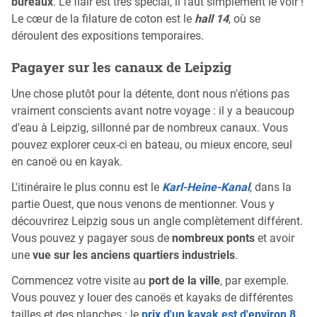
bureaux
. Le flair est très spécial, il faut simplement le voir !
Le cœur de la filature de coton est le
hall 14
, où se
déroulent des expositions temporaires.
Pagayer sur les canaux de Leipzig
Une chose plutôt pour la détente, dont nous n'étions pas
vraiment conscients avant notre voyage : il y a beaucoup
d'eau à Leipzig, sillonné par de nombreux canaux. Vous
pouvez explorer ceux-ci en bateau, ou mieux encore, seul
en canoë ou en kayak.
L'itinéraire le plus connu est le
Karl-Heine-Kanal
, dans la
partie Ouest, que nous venons de mentionner. Vous y
découvrirez Leipzig sous un angle complètement différent.
Vous pouvez y pagayer sous de
nombreux ponts
et avoir
une
vue sur les anciens quartiers industriels
.
Commencez votre visite au
port de la ville
, par exemple.
Vous pouvez y louer des canoës et kayaks de différentes
tailles et des planches : le
prix d'un kayak est d'environ 8