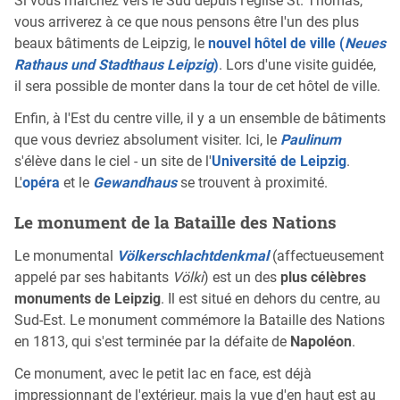
Si vous marchez vers le Sud depuis l'église St. Thomas,
vous arriverez à ce que nous pensons être l'un des plus
beaux bâtiments de Leipzig, le
nouvel hôtel de ville (
Neues
Rathaus und Stadthaus Leipzig
)
. Lors d'une visite guidée,
il sera possible de monter dans la tour de cet hôtel de ville.
Enfin, à l'Est du centre ville, il y a un ensemble de bâtiments
que vous devriez absolument visiter. Ici, le
Paulinum
s'élève dans le ciel - un site de l'
Université de Leipzig
.
L'
opéra
et le
Gewandhaus
se trouvent à proximité.
Le monument de la Bataille des Nations
Le monumental
Völkerschlachtdenkmal
(affectueusement
appelé par ses habitants
Völki
) est un des
plus célèbres
monuments de Leipzig
. Il est situé en dehors du centre, au
Sud-Est. Le monument commémore la Bataille des Nations
en 1813, qui s'est terminée par la défaite de
Napoléon
.
Ce monument, avec le petit lac en face, est déjà
impressionnant de l'extérieur, mais la vue d'en haut est au