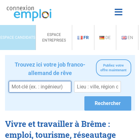
ESPACE
FR
DE
EN
ESPACE CANDIDATS
ENTREPRISES
Trouvez ici votre job franco-
Publiez votre
offre maintenant
allemand de rêve
Vivre et travailler à Brême :
emploi, tourisme, réseautage