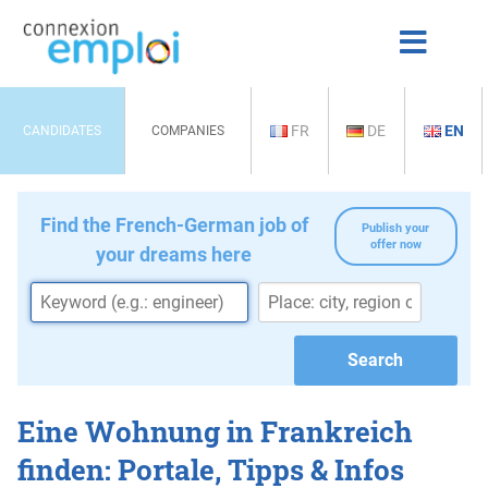
FR
DE
EN
CANDIDATES
COMPANIES
Find the French-German job of
Publish your
offer now
your dreams here
Eine Wohnung in Frankreich
finden: Portale, Tipps & Infos