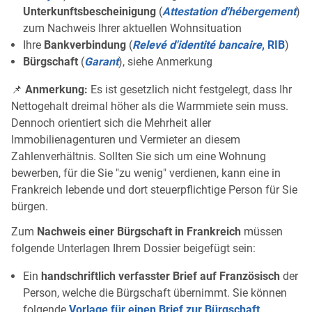
Unterkunftsbescheinigung
(
Attestation d'hébergement
)
zum Nachweis Ihrer aktuellen Wohnsituation
Ihre
Bankverbindung
(
Relevé d'identité bancaire
, RIB
)
Bürgschaft
(
Garant
), siehe Anmerkung
📌
Anmerkung:
Es ist gesetzlich nicht festgelegt, dass Ihr
Nettogehalt dreimal höher als die Warmmiete sein muss.
Dennoch orientiert sich die Mehrheit aller
Immobilienagenturen und Vermieter an diesem
Zahlenverhältnis. Sollten Sie sich um eine Wohnung
bewerben, für die Sie "zu wenig" verdienen, kann eine in
Frankreich lebende und dort steuerpflichtige Person für Sie
bürgen.
Zum
Nachweis einer Bürgschaft in Frankreich
müssen
folgende Unterlagen Ihrem Dossier beigefügt sein:
Ein
handschriftlich verfasster Brief auf Französisch
der
Person, welche die Bürgschaft übernimmt. Sie können
folgende
Vorlage für einen Brief zur Bürgschaft