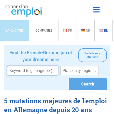
FR
DE
EN
CANDIDATES
COMPANIES
Find the French-German job of
Publish your
offer now
your dreams here
5 mutations majeures de l'emploi
en Allemagne depuis 20 ans