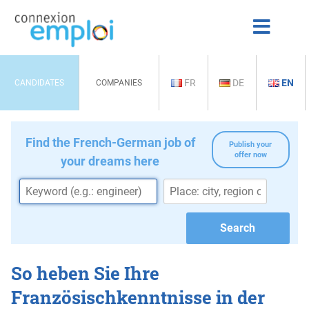
FR
DE
EN
CANDIDATES
COMPANIES
Find the French-German job of
Publish your
offer now
your dreams here
So heben Sie Ihre
Französischkenntnisse in der