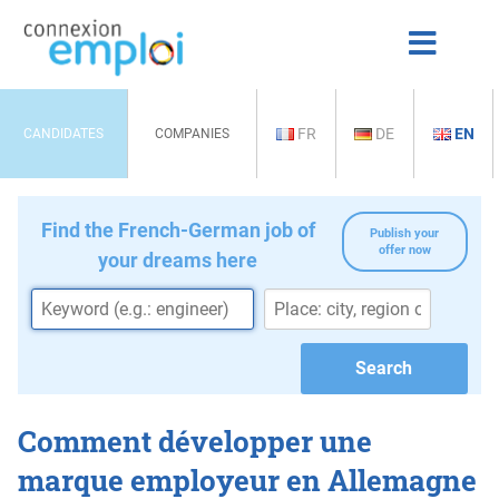
FR
DE
EN
CANDIDATES
COMPANIES
Find the French-German job of
Publish your
offer now
your dreams here
Comment développer une
marque employeur en Allemagne