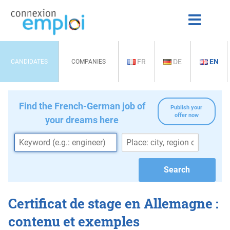
FR
DE
EN
CANDIDATES
COMPANIES
Find the French-German job of
Publish your
offer now
your dreams here
Certificat de stage en Allemagne :
contenu et exemples