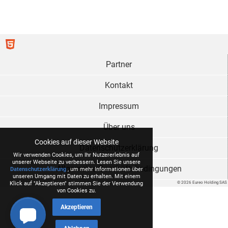
Partner
Kontakt
Impressum
Über uns
Cookies auf dieser Website
Datenschutzerklärung
Wir verwenden Cookies, um Ihr Nutzererlebnis auf
unserer Webseite zu verbessern. Lesen Sie unsere
Allgemeine Geschäftsbedingungen
Datenschutzerklärung
, um mehr Informationen über
unseren Umgang mit Daten zu erhalten. Mit einem
© 2026 Eureo Holding SAS
Klick auf "Akzeptieren" stimmen Sie der Verwendung
von Cookies zu.
Akzeptieren