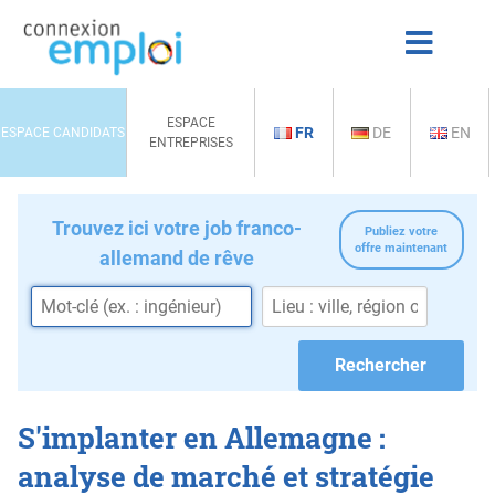
ESPACE
FR
DE
EN
ESPACE CANDIDATS
ENTREPRISES
Trouvez ici votre job franco-
Publiez votre
offre maintenant
allemand de rêve
S'implanter en Allemagne :
analyse de marché et stratégie