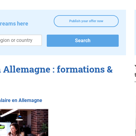
Publish your offer now
dreams here
 Allemagne : formations &
alaire en Allemagne