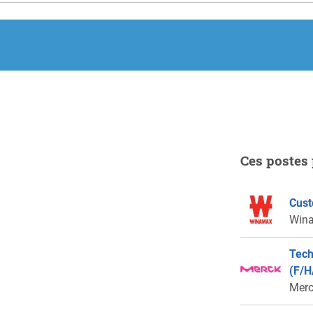
Ces postes 
Cust
Win
Tech
(F/H
Mer