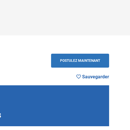
arder
RETOUR
POSTULEZ MAINTENANT
Sauvegarder
s