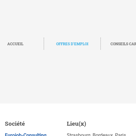
ACCUEIL
OFFRES D'EMPLOI
CONSEILS CA
achines spéciales /
Société
Lieu(x)
POSTULEZ MAINTENANT
Eurojob-Consulting
Strasbourg, Bordeaux, Paris,