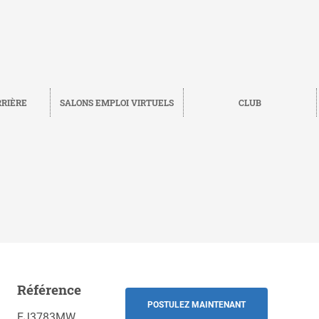
RRIÈRE
SALONS EMPLOI VIRTUELS
CLUB
Référence
Sauvegarder
RETOUR
POSTULEZ MAINTENANT
EJ3783MW