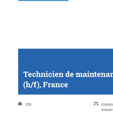
Technicien de maintenan
(h/f), France
CDI
Constr
Indust