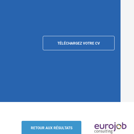
TÉLÉCHARGEZ VOTRE CV
Technicien de maintenance itinérant - M
Pharma & Médical (h/f), France
RETOUR AUX RÉSULTATS
Eurojob-Consulting