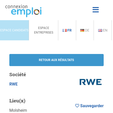
ESPACE
FR
DE
EN
ESPACE CANDIDATS
ENTREPRISES
RETOUR AUX RÉSULTATS
Société
RWE
Lieu(x)
Sauvegarder
Molsheim