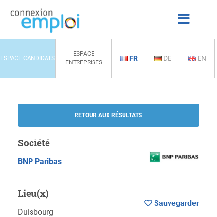
ESPACE
FR
DE
EN
ESPACE CANDIDATS
ENTREPRISES
RETOUR AUX RÉSULTATS
Société
BNP Paribas
Lieu(x)
Sauvegarder
Duisbourg