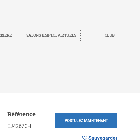
RRIÈRE
SALONS EMPLOI VIRTUELS
CLUB
Référence
Sauvegarder
RETOUR
POSTULEZ MAINTENANT
EJ4267CH
Sauvegarder