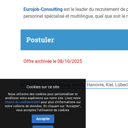
Eurojob-Consulting
est le leader du recrutement de 
personnel spécialisé et multilingue, quel que soit le 
Postuler
Offre archivée le 08/10/2025
Cookies sur ce site
Nous utilisons des cookies pour personnaliser et
améliorer votre expérience sur notre site. Lisez notre
Charte de confidentialité
pour plus d'informations sur
notre collecte de données. En cliquant sur "Accepter",
vous acceptez l'utilisation de cookies.
Accepter