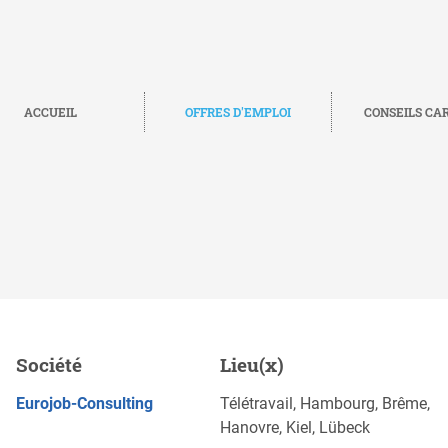
ACCUEIL
OFFRES D'EMPLOI
CONSEILS CA
lemand courant (h/f/d),
Société
Lieu(x)
POSTULEZ MAINTENANT
Eurojob-Consulting
Télétravail, Hambourg, Brême,
Hanovre, Kiel, Lübeck