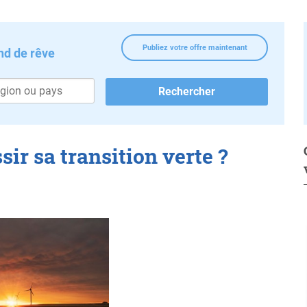
Publiez votre offre maintenant
nd de rêve
ir sa transition verte ?