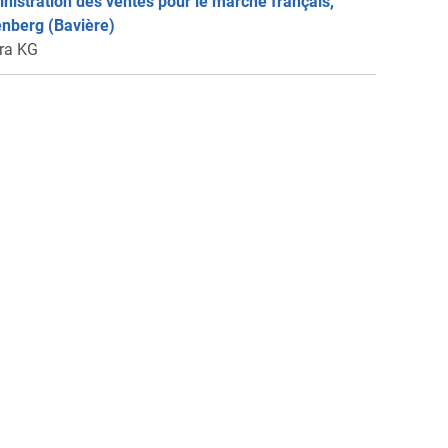
nistration des ventes pour le marché français,
enberg (Bavière)
ra KG
Privacy policy
General terms and conditions