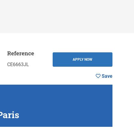
Reference
ve
BACK
APPLY NOW
CE6663JL
Save
Paris