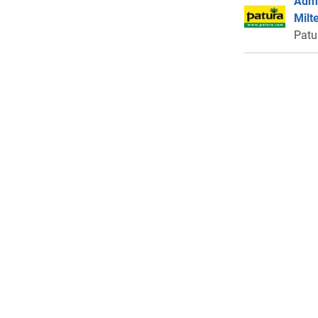
Admi
Milt
Patu
Imprint
About us