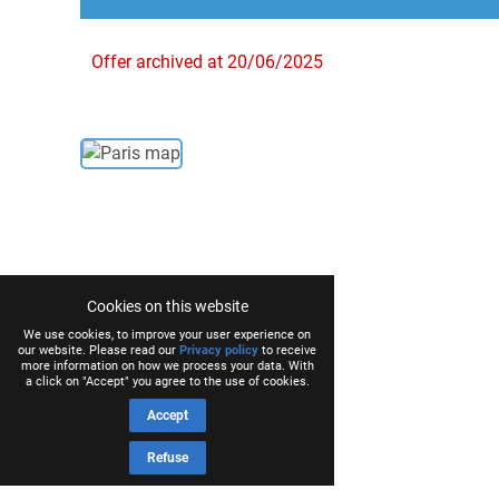
Offer archived at 20/06/2025
Cookies on this website
We use cookies, to improve your user experience on
our website. Please read our
Privacy policy
to receive
more information on how we process your data. With
a click on "Accept" you agree to the use of cookies.
Accept
Refuse