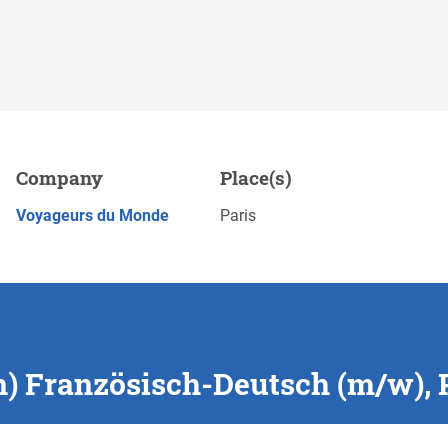
Deutsch (m/w), Paris
Company
Place(s)
Sa
APPLY NOW
Voyageurs du Monde
Paris
in) Französisch-Deutsch (m/w), 