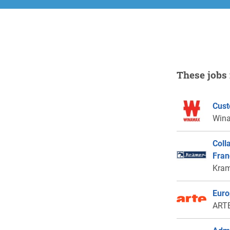
These jobs 
Cust
Win
Coll
Fran
Kram
Euro
ARTE