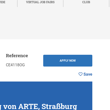
IDE
VIRTUAL JOB FAIRS
CLUB
Reference
Save
BACK
APPLY NOW
CE4118OG
Save
g von ARTE, Straßburg