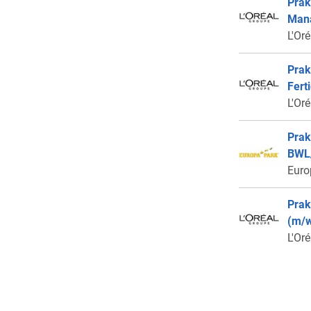
Prak
Mana
L'Or
Prak
Fert
L'Or
Prak
BWL/
Euro
Prak
(m/w
L'Or