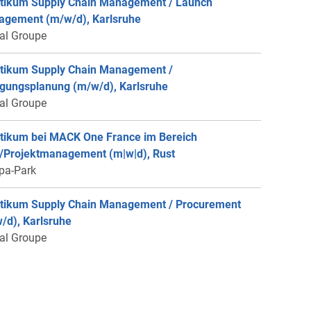
tikum Supply Chain Management / Launch
gement (m/w/d), Karlsruhe
éal Groupe
tikum Supply Chain Management /
igungsplanung (m/w/d), Karlsruhe
éal Groupe
tikum bei MACK One France im Bereich
Projektmanagement (m|w|d), Rust
pa-Park
tikum Supply Chain Management / Procurement
/d), Karlsruhe
éal Groupe