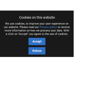
Cookies on this website
We use cookies, to improve your user experience on
our website. Please read our
Privacy policy
to receive
more information on how we process your data. With
a click on "Accept" you agree to the use of cookies.
Accept
Refuse