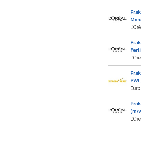
Prak
Mana
L'Or
Prak
Fert
L'Or
Prak
BWL/
Euro
Prak
(m/w
L'Or