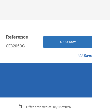
Reference
BACK
APPLY NOW
CE3205OG
Save
Offer archived at 18/06/2026