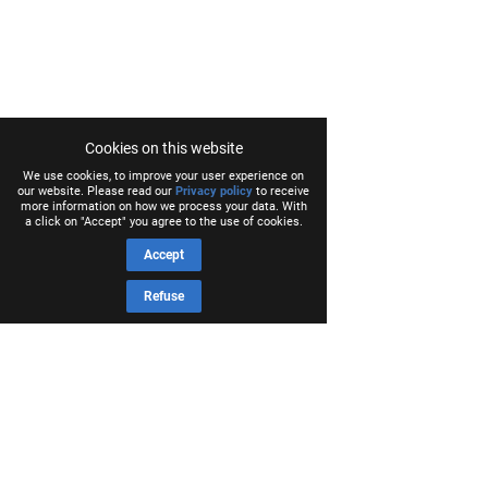
Cookies on this website
We use cookies, to improve your user experience on
our website. Please read our
Privacy policy
to receive
more information on how we process your data. With
a click on "Accept" you agree to the use of cookies.
Accept
Refuse