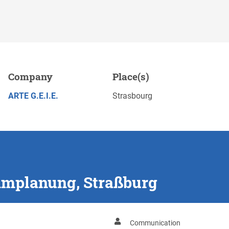
ßburg
Company
Place(s)
Save
APPLY NOW
ARTE G.E.I.E.
Strasbourg
mmplanung, Straßburg
Communication