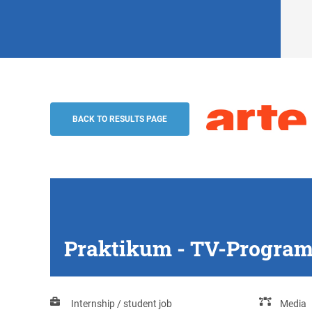
Praktikum - TV-Programmplanung, Stra
ARTE G.E.I.E.
BACK TO RESULTS PAGE
Praktikum - TV-Progra
Internship / student job
Media