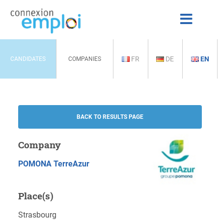
FR
DE
EN
CANDIDATES
COMPANIES
BACK TO RESULTS PAGE
Company
POMONA TerreAzur
Place(s)
Strasbourg