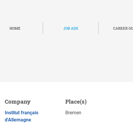
HOME
JOB ADS
CAREER GU
re (H/F), Brême
Company
Place(s)
Save
APPLY NOW
Institut français
Bremen
d'Allemagne