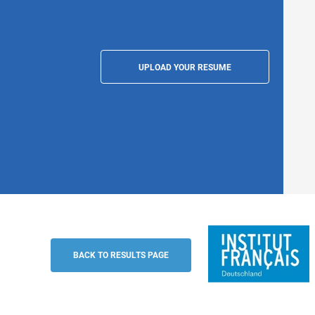
UPLOAD YOUR RESUME
Assistant gestionnaire DEF médiathécai
Institut français d'Allemagne
BACK TO RESULTS PAGE