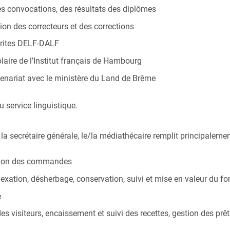
 des convocations, des résultats des diplômes
tion des correcteurs et des corrections
crites DELF-DALF
laire de l’Institut français de Hambourg
tenariat avec le ministère du Land de Brême
 service linguistique.
de la secrétaire générale, le/la médiathécaire remplit principaleme
estion des commandes
exation, désherbage, conservation, suivi et mise en valeur du f
e
s visiteurs, encaissement et suivi des recettes, gestion des prê