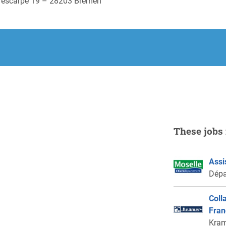
ontrescarpe 19 – 28203 Bremen
These jobs 
Assi
Dépa
Coll
Fran
Kram