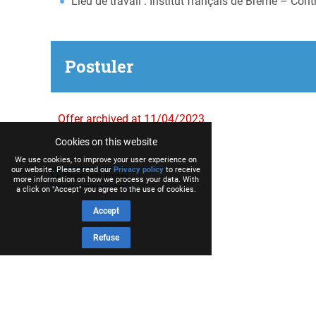
Lieu de travail : Institut français de Brême – C
Postuler
Offer archived at 11/04/2023
Cookies on this website
We use cookies, to improve your user experience on
our website. Please read our
Privacy policy
to receive
more information on how we process your data. With
a click on "Accept" you agree to the use of cookies.
Accept
Refuse