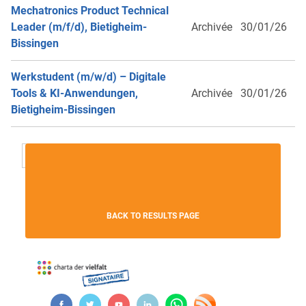
Mechatronics Product Technical
Leader (m/f/d), Bietigheim-
Archivée
30/01/26
Bissingen
Werkstudent (m/w/d) – Digitale
Tools & KI-Anwendungen,
Archivée
30/01/26
Bietigheim-Bissingen
‹ Previous
1
2
3
4
5
6
7
8
9
...
Next ›
BACK TO RESULTS PAGE