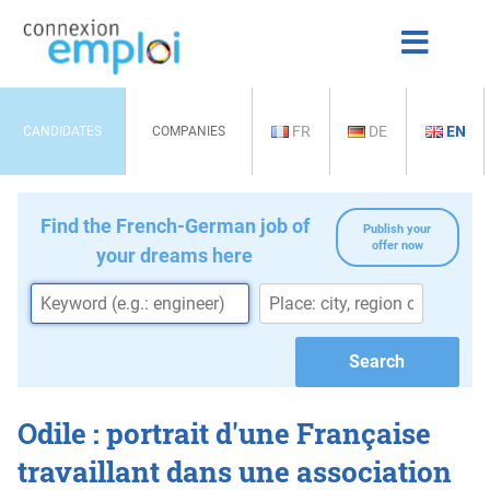
FR
DE
EN
CANDIDATES
COMPANIES
Find the French-German job of
Publish your
offer now
your dreams here
Odile : portrait d'une Française
travaillant dans une association