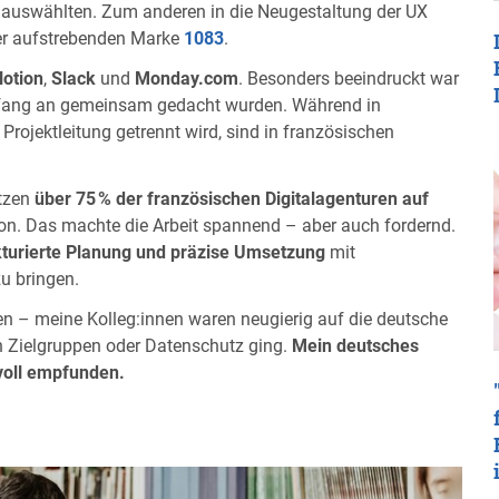
kt auswählten. Zum anderen in die Neugestaltung der UX
der aufstrebenden Marke
1083
.
otion
,
Slack
und
Monday.com
. Besonders beeindruckt war
ang an gemeinsam gedacht wurden. Während in
Projektleitung getrennt wird, sind in französischen
tzen
über 75 % der französischen Digitalagenturen auf
on. Das machte die Arbeit spannend – aber auch fordernd.
kturierte Planung und präzise Umsetzung
mit
u bringen.
en – meine Kolleg:innen waren neugierig auf die deutsche
 Zielgruppen oder Datenschutz ging.
Mein deutsches
voll empfunden.