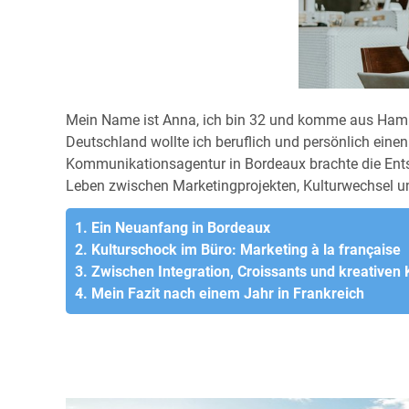
Mein Name ist Anna, ich bin 32 und komme aus Hambu
Deutschland wollte ich beruflich und persönlich ein
Kommunikationsagentur in Bordeaux brachte die Entsc
Leben zwischen Marketingprojekten, Kulturwechsel u
1. Ein Neuanfang in Bordeaux
2. Kulturschock im Büro: Marketing à la française
3. Zwischen Integration, Croissants und kreative
4. Mein Fazit nach einem Jahr in Frankreich