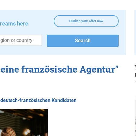
Publish your offer now
dreams here
n eine französische Agentur"
r deutsch-französischen Kandidaten