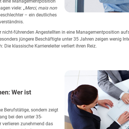
lt eine Managementposition
sagen viele: „
Merci, mais non
Geschlechter – ein deutliches
verständnis.
 nicht-führenden Angestellten in eine Managementposition aufs
sonders jüngere Beschäftigte unter 35 Jahren zeigen wenig Intere
ie klassische Karriereleiter verliert ihren Reiz.
en: Wer ist
 Berufstätige, sondern zeigt
ang bei den unter 35-
r verlieren zunehmend das