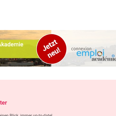
ter
nen Blick, immer up-to-date!