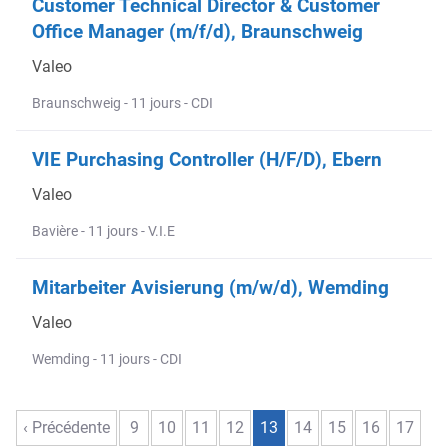
Customer Technical Director & Customer
Office Manager (m/f/d), Braunschweig
Valeo
Braunschweig - 11 jours - CDI
VIE Purchasing Controller (H/F/D), Ebern
Valeo
Bavière - 11 jours - V.I.E
Mitarbeiter Avisierung (m/w/d), Wemding
Valeo
Wemding - 11 jours - CDI
‹ Précédente
9
10
11
12
13
14
15
16
17