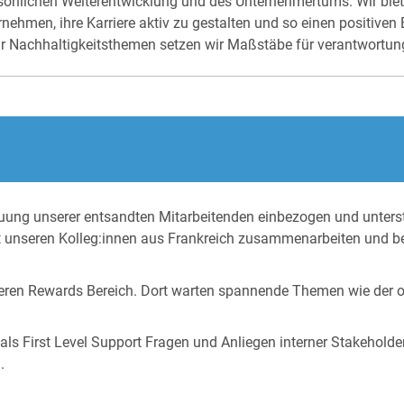
persönlichen Weiterentwicklung und des Unternehmertums. Wir bie
nehmen, ihre Karriere aktiv zu gestalten und so einen positiven B
r Nachhaltigkeitsthemen setzen wir Maßstäbe für verantwortu
treuung unserer entsandten Mitarbeitenden einbezogen und unter
t unseren Kolleg:innen aus Frankreich zusammenarbeiten und beg
eren Rewards Bereich. Dort warten spannende Themen wie der o
ls First Level Support Fragen und Anliegen interner Stakeholde
.