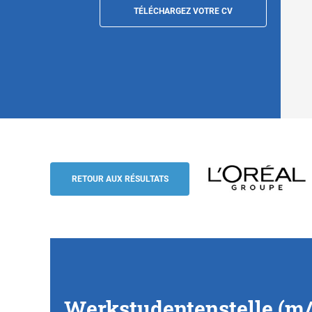
TÉLÉCHARGEZ VOTRE CV
Werkstudentenstelle (m/w/d) HR Rewards 
Düsseldorf
RETOUR AUX RÉSULTATS
L'Oréal Groupe
Werkstudentenstelle (m/