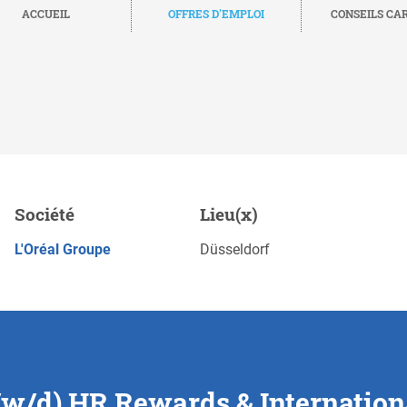
ACCUEIL
OFFRES D'EMPLOI
CONSEILS CA
& International Mobility,
Société
Lieu(x)
POSTULEZ MAINTENANT
L'Oréal Groupe
Düsseldorf
w/d) HR Rewards & Internationa