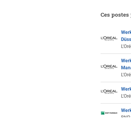
Ces postes 
Werk
Düss
L'Or
Werk
Mana
L'Or
Werk
L'Or
Werk
BNP 