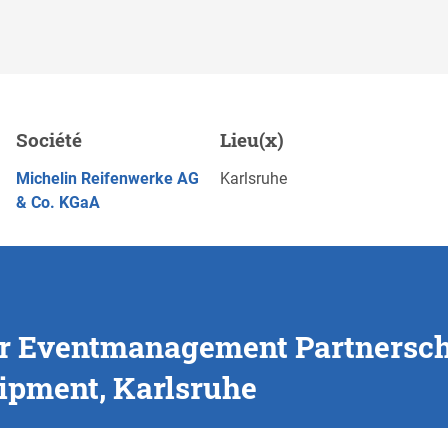
ment
Société
Lieu(x)
ginal Equipment,
POSTULEZ MAINTENANT
Michelin Reifenwerke AG
Karlsruhe
& Co. KGaA
r Eventmanagement Partnersch
ipment, Karlsruhe