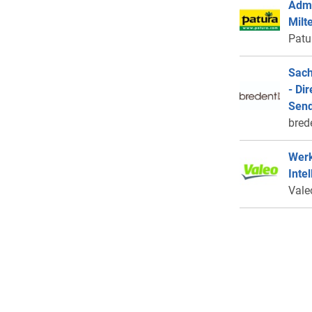
Admi
Milt
Patu
Sach
- Di
Send
bred
Werk
Inte
Vale