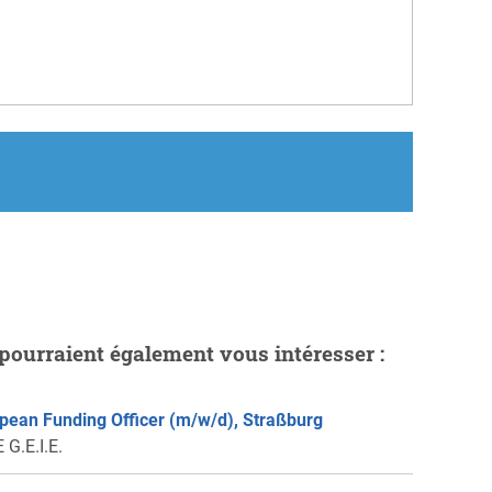
pourraient également vous intéresser :
pean Funding Officer (m/w/d), Straßburg
 G.E.I.E.