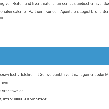
lung von Reifen und Eventmaterial an den ausländischen Eventlo
alen externen Partnern (Kunden, Agenturen, Logistik- und Serv
en
nen
iebswirtschaftslehre mit Schwerpunkt Eventmanagement oder Ma
ement
e Arbeitsweise
, interkulturelle Kompetenz
n