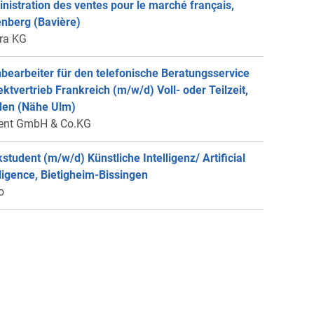
nistration des ventes pour le marché français,
enberg (Bavière)
ra KG
bearbeiter für den telefonische Beratungsservice
rektvertrieb Frankreich (m/w/d) Voll- oder Teilzeit,
en (Nähe Ulm)
ent GmbH & Co.KG
student (m/w/d) Künstliche Intelligenz/ Artificial
lligence, Bietigheim-Bissingen
o