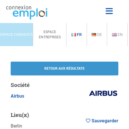
ESPACE
FR
DE
EN
ESPACE CANDIDATS
ENTREPRISES
RETOUR AUX RÉSULTATS
Société
Airbus
Lieu(x)
Sauvegarder
Berlin