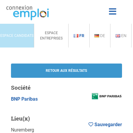
ESPACE
FR
DE
EN
ESPACE CANDIDATS
ENTREPRISES
RETOUR AUX RÉSULTATS
Société
BNP Paribas
Lieu(x)
Sauvegarder
Nuremberg