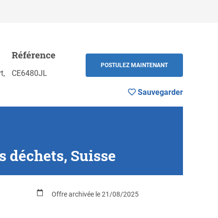
Référence
Sauvegarder
RETOUR
POSTULEZ MAINTENANT
t,
CE6480JL
Sauvegarder
s déchets, Suisse
Offre archivée le 21/08/2025