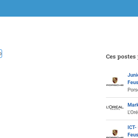
Ces postes 
Juni
Feus
Pors
Mark
L'Or
ICT-
Feus