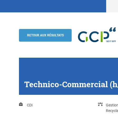
Technico-Commercial (h/f/d) Elimination
Suisse
RETOUR AUX RÉSULTATS
GCP
Technico-Commercial (h/f
CDI
Gestio
Recycl