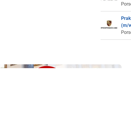
Pors
Prak
(m/w
Pors