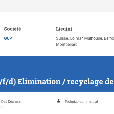
 / recyclage des déchets,
Société
Lieu(x)
POSTULEZ MAINTENANT
GCP
Suisse, Colmar, Mulhouse, Belfor
Montbéliard
/d) Elimination / recyclage de
n Des Déchets
Technico-commercial
age