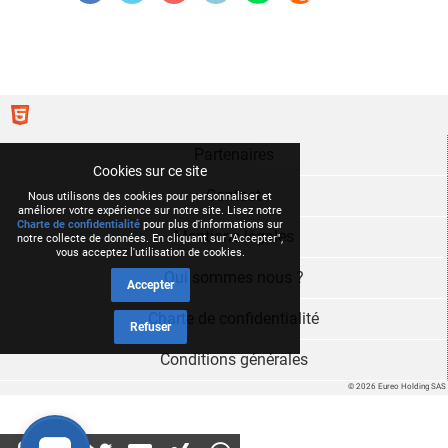
Partenaires
Cookies sur ce site
Contact
Nous utilisons des cookies pour personnaliser et
améliorer votre expérience sur notre site. Lisez notre
Charte de confidentialité
pour plus d'informations sur
Mentions légales
notre collecte de données. En cliquant sur "Accepter",
vous acceptez l'utilisation de cookies.
Qui sommes nous ?
Accepter
Charte de confidentialité
Refuser
Conditions générales
© 2026 Eureo Holding SAS