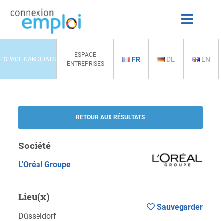
ESPACE
FR
DE
EN
ESPACE CANDIDATS
ENTREPRISES
RETOUR AUX RÉSULTATS
Société
L'Oréal Groupe
Lieu(x)
Sauvegarder
Düsseldorf