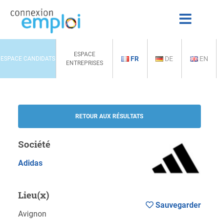
ESPACE
FR
DE
EN
ESPACE CANDIDATS
ENTREPRISES
RETOUR AUX RÉSULTATS
Société
Adidas
Lieu(x)
Sauvegarder
Avignon