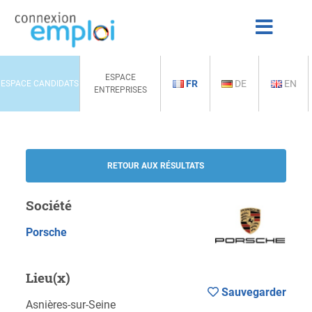
ESPACE
FR
DE
EN
ESPACE CANDIDATS
ENTREPRISES
RETOUR AUX RÉSULTATS
Société
Porsche
Lieu(x)
Sauvegarder
Asnières-sur-Seine