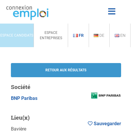
ESPACE
FR
DE
EN
ESPACE CANDIDATS
ENTREPRISES
RETOUR AUX RÉSULTATS
Société
BNP Paribas
Lieu(x)
Sauvegarder
Bavière