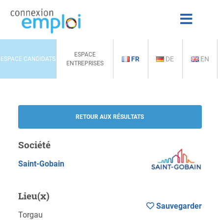
ESPACE
FR
DE
EN
ESPACE CANDIDATS
ENTREPRISES
RETOUR AUX RÉSULTATS
Société
Saint-Gobain
Lieu(x)
Sauvegarder
Torgau