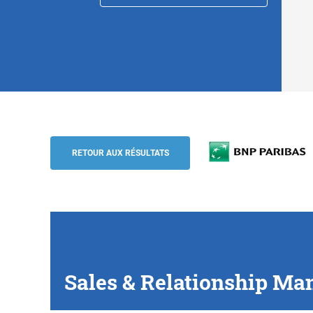
Sales & Relationship Manager (m/w/d), 
BNP Paribas
RETOUR AUX RÉSULTATS
Sales & Relationship Ma