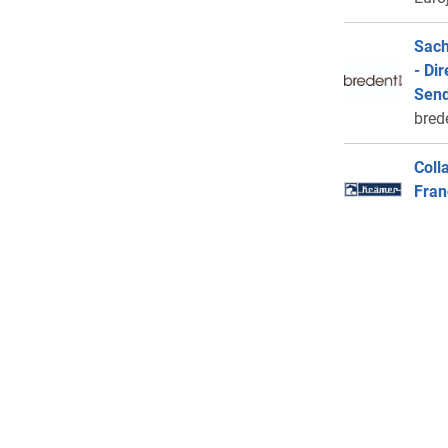
Sach
- Di
Send
bred
Coll
Fran
Kram