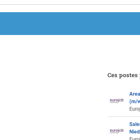
Ces postes 
Area
(m/w
Euro
Sale
Nied
Euro