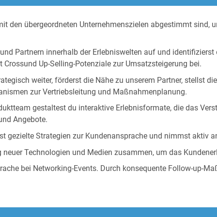
ie mit den übergeordneten Unternehmenszielen abgestimmt sind, u
nd Partnern innerhalb der Erlebniswelten auf und identifizier
t Crossund Up-Selling-Potenziale zur Umsatzsteigerung bei.
egisch weiter, förderst die Nähe zu unserem Partner, stellst di
nismen zur Vertriebsleitung und Maßnahmenplanung.
tteam gestaltest du interaktive Erlebnisformate, die das Verst
 und Angebote.
st gezielte Strategien zur Kundenansprache und nimmst aktiv an
g neuer Technologien und Medien zusammen, um das Kundenerleb
prache bei Networking-Events. Durch konsequente Follow-up-Ma