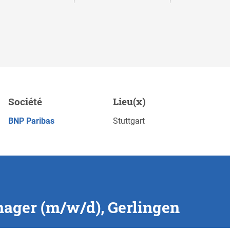
Gerlingen
Société
Lieu(x)
Sauvegarde
POSTULEZ MAINTENANT
BNP Paribas
Stuttgart
nager (m/w/d), Gerlingen