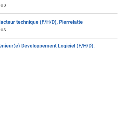
bus
acteur technique (F/H/D), Pierrelatte
bus
énieur(e) Développement Logiciel (F/H/D),
rrelatte
bus