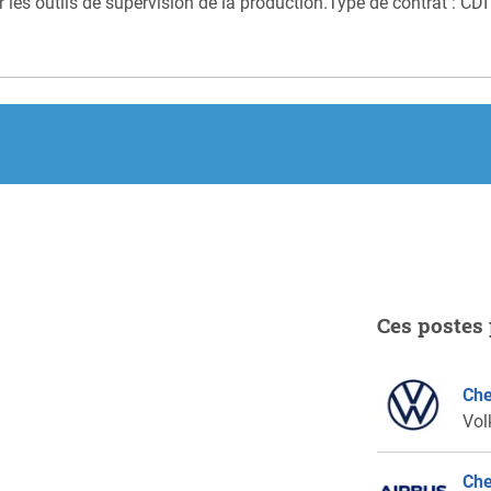
r les outils de supervision de la production.Type de contrat : CDI
Ces postes 
Che
Vol
Che