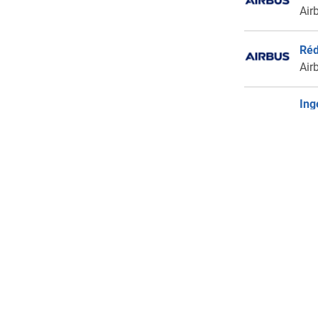
Air
Réd
Air
Ing
Pie
Air