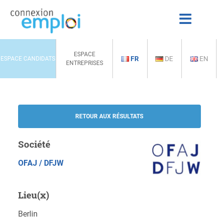
ESPACE
FR
DE
EN
ESPACE CANDIDATS
ENTREPRISES
RETOUR AUX RÉSULTATS
Société
OFAJ / DFJW
Lieu(x)
Berlin