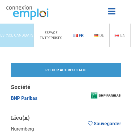
ESPACE
FR
DE
EN
ESPACE CANDIDATS
ENTREPRISES
RETOUR AUX RÉSULTATS
Société
BNP Paribas
Lieu(x)
Sauvegarder
Nuremberg