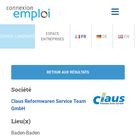
ESPACE
FR
DE
EN
ESPACE CANDIDATS
ENTREPRISES
RETOUR AUX RÉSULTATS
Société
Claus Reformwaren Service Team
GmbH
Lieu(x)
Baden-Baden