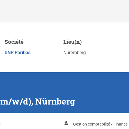
rg
Société
Lieu(x)
Sauvegarder
POSTULEZ MAINTENANT
BNP Paribas
Nuremberg
(m/w/d), Nürnberg
e
Gestion comptabilité / Finance