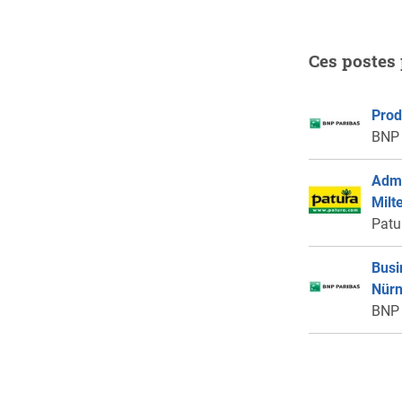
Ces postes 
Prod
BNP 
Admi
Milt
Patu
Busi
Nürn
BNP 