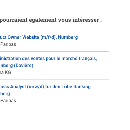
pourraient également vous intéresser :
uct Owner Website (m/f/d), Nürnberg
Paribas
nistration des ventes pour le marché français,
enberg (Bavière)
ra KG
ness Analyst (m/w/d) für den Tribe Banking,
berg
Paribas