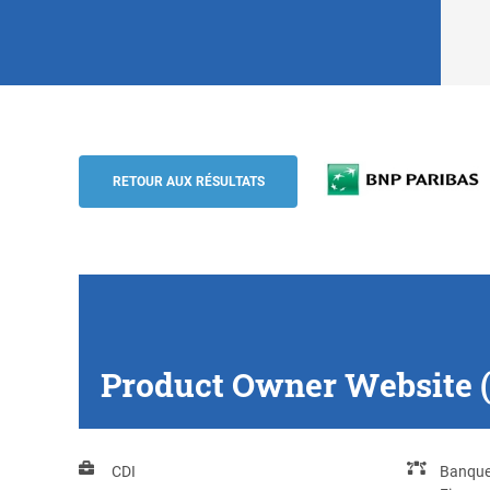
Product Owner Website (m/w/d), Nürnbe
BNP Paribas
RETOUR AUX RÉSULTATS
Product Owner Website 
CDI
Banqu