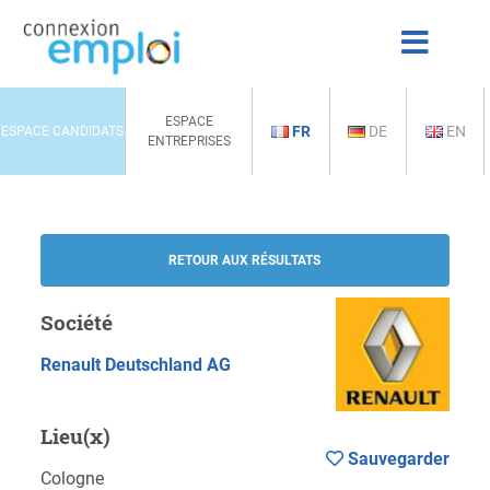
ESPACE
FR
DE
EN
ESPACE CANDIDATS
ENTREPRISES
RETOUR AUX RÉSULTATS
Société
Renault Deutschland AG
Lieu(x)
Sauvegarder
Cologne