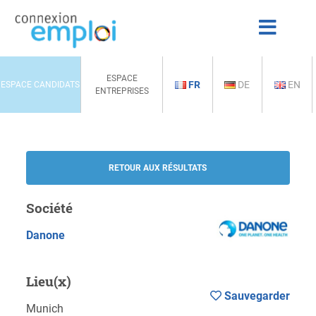
ESPACE
FR
DE
EN
ESPACE CANDIDATS
ENTREPRISES
RETOUR AUX RÉSULTATS
Société
Danone
Lieu(x)
Sauvegarder
Munich