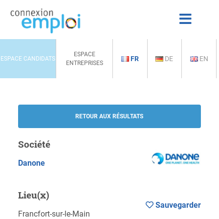
ESPACE
FR
DE
EN
ESPACE CANDIDATS
ENTREPRISES
RETOUR AUX RÉSULTATS
Société
Danone
Lieu(x)
Sauvegarder
Francfort-sur-le-Main