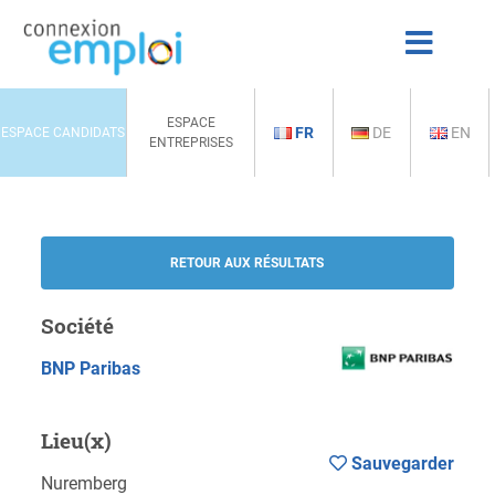
ESPACE
FR
DE
EN
ESPACE CANDIDATS
ENTREPRISES
RETOUR AUX RÉSULTATS
Société
BNP Paribas
Lieu(x)
Sauvegarder
Nuremberg